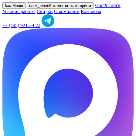
search
Поиск
bars
Меню
book_circle
Каталог
по категориям
Условия работы
Скидки
О компании
Контакты
+7 (495) 921-39-22