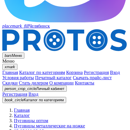
placemark_fill
Челябинск
bars
Меню
Меню
xmark
Главная
Каталог по категориям
Корзина
Регистрация
Вход
Условия работы
Печатный каталог
Скачать прайс-лист
Скидки
Стать дилером
О компании
Контакты
person_crop_circle
Личный кабинет
Регистрация
Вход
book_circle
Каталог
по категориям
Главная
Каталог
Пуговицы оптом
Пуговицы металлические на ножке