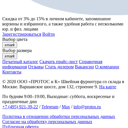
Скидка от 3% до 15%
в личном кабинете, запоминание
корзины
и
избранного
, а также удобная работа с несколькими
юр. и физ. лицами
Зарегистрироваться
Войти
Выбор цвета
xmark
Выбор размера
xmark
Печатный каталог
Скачать прайс-лист
Справочная
информация
Отзывы
Стать дилером
Вакансии
О компании
Контакты
© 2020
ООО «ПРОТОС и К»
Швейная фурнитура со склада в
Москве.
Варшавское шоссе, дом 132, строение 9.
На карте
По будням 9:00–19:00, Выходные: суббота, воскресенье и
праздничные дни
+7 (495) 921-39-22
/
Telegram
/
Max
/
info@protos.ru
Политика в отношении обработки персональных данных
Согласие на обработку персональных данных
Публичная оферта