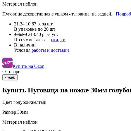
Материал
нейлон
Пуговица декоративная с ушком -пуговица, на задней...
Подроб
21.34
10.67
р.
за шт
В упаковке по
20 шт
426.80
213.40 р. за уп.
По сумме заказа –
скидки
В наличии
Условия
работы и доставки
Купить на Ozon
О товаре
xmark
Купить Пуговица на ножке 30мм голубой
Цвет
голубой/желтый
Размер
30мм
Материал
нейлон