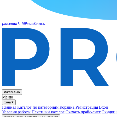
placemark_fill
Челябинск
bars
Меню
Меню
xmark
Главная
Каталог по категориям
Корзина
Регистрация
Вход
Условия работы
Печатный каталог
Скачать прайс-лист
Скидки