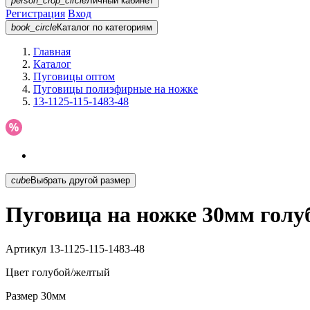
person_crop_circle
Личный кабинет
Регистрация
Вход
book_circle
Каталог
по категориям
Главная
Каталог
Пуговицы оптом
Пуговицы полиэфирные на ножке
13-1125-115-1483-48
cube
Выбрать другой размер
Пуговица на ножке 30мм голуб
Артикул
13-1125-115-1483-48
Цвет
голубой/желтый
Размер
30мм