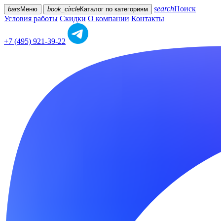
search
Поиск
bars
Меню
book_circle
Каталог
по категориям
Условия работы
Скидки
О компании
Контакты
+7 (495) 921-39-22