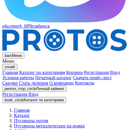
placemark_fill
Челябинск
bars
Меню
Меню
xmark
Главная
Каталог по категориям
Корзина
Регистрация
Вход
Условия работы
Печатный каталог
Скачать прайс-лист
Скидки
Стать дилером
О компании
Контакты
person_crop_circle
Личный кабинет
Регистрация
Вход
book_circle
Каталог
по категориям
Главная
Каталог
Пуговицы оптом
Пуговицы металлические на ножке