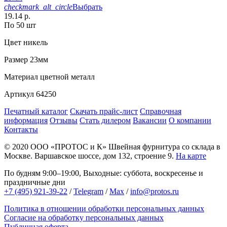
checkmark_alt_circle
Выбрать
19.14 р.
По 50 шт
Цвет
никель
Размер
23мм
Материал
цветной металл
Артикул
64250
Печатный каталог
Скачать прайс-лист
Справочная
информация
Отзывы
Стать дилером
Вакансии
О компании
Контакты
© 2020
ООО «ПРОТОС и К»
Швейная фурнитура со склада в
Москве.
Варшавское шоссе, дом 132, строение 9.
На карте
По будням 9:00–19:00, Выходные: суббота, воскресенье и
праздничные дни
+7 (495) 921-39-22
/
Telegram
/
Max
/
info@protos.ru
Политика в отношении обработки персональных данных
Согласие на обработку персональных данных
Публичная оферта