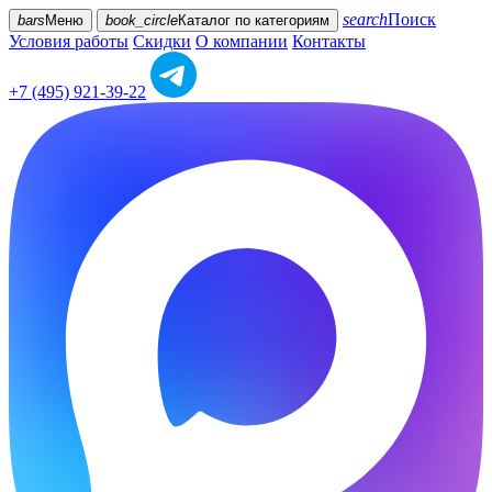
search
Поиск
bars
Меню
book_circle
Каталог
по категориям
Условия работы
Скидки
О компании
Контакты
+7 (495) 921-39-22