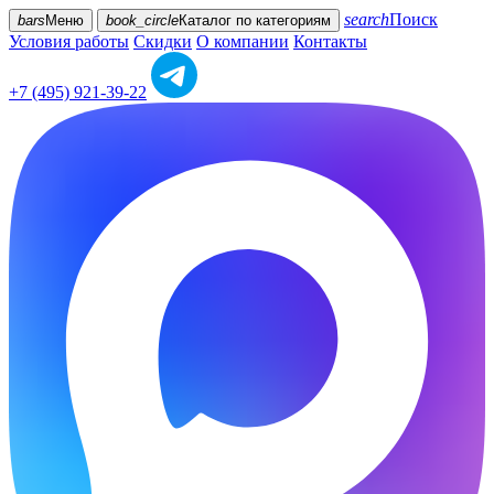
search
Поиск
bars
Меню
book_circle
Каталог
по категориям
Условия работы
Скидки
О компании
Контакты
+7 (495) 921-39-22