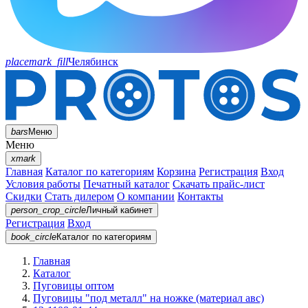
placemark_fill
Челябинск
bars
Меню
Меню
xmark
Главная
Каталог по категориям
Корзина
Регистрация
Вход
Условия работы
Печатный каталог
Скачать прайс-лист
Скидки
Стать дилером
О компании
Контакты
person_crop_circle
Личный кабинет
Регистрация
Вход
book_circle
Каталог
по категориям
Главная
Каталог
Пуговицы оптом
Пуговицы "под металл" на ножке (материал авс)