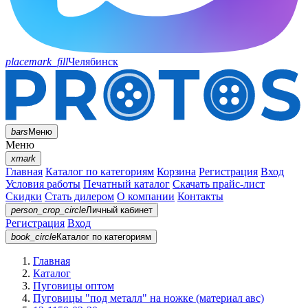
placemark_fill
Челябинск
bars
Меню
Меню
xmark
Главная
Каталог по категориям
Корзина
Регистрация
Вход
Условия работы
Печатный каталог
Скачать прайс-лист
Скидки
Стать дилером
О компании
Контакты
person_crop_circle
Личный кабинет
Регистрация
Вход
book_circle
Каталог
по категориям
Главная
Каталог
Пуговицы оптом
Пуговицы "под металл" на ножке (материал авс)