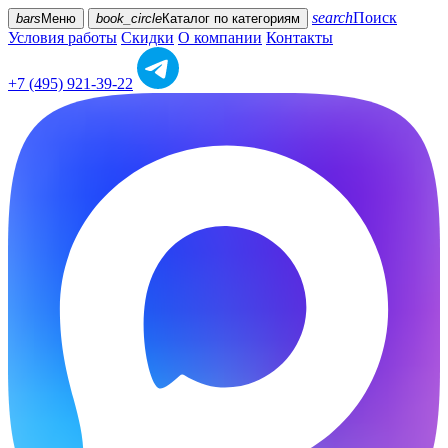
search
Поиск
bars
Меню
book_circle
Каталог
по категориям
Условия работы
Скидки
О компании
Контакты
+7 (495) 921-39-22