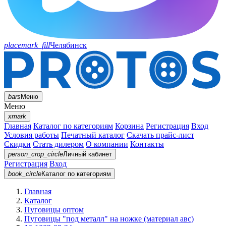
placemark_fill
Челябинск
bars
Меню
Меню
xmark
Главная
Каталог по категориям
Корзина
Регистрация
Вход
Условия работы
Печатный каталог
Скачать прайс-лист
Скидки
Стать дилером
О компании
Контакты
person_crop_circle
Личный кабинет
Регистрация
Вход
book_circle
Каталог
по категориям
Главная
Каталог
Пуговицы оптом
Пуговицы "под металл" на ножке (материал авс)