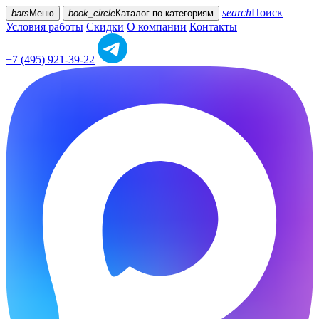
search
Поиск
bars
Меню
book_circle
Каталог
по категориям
Условия работы
Скидки
О компании
Контакты
+7 (495) 921-39-22