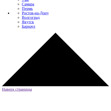
Самара
Пермь
Ростов-на-Дону
Волгоград
Якутск
Барнаул
Наверх страницы