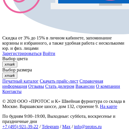
Скидка от 3% до 15%
в личном кабинете, запоминание
корзины
и
избранного
, а также удобная работа с несколькими
юр. и физ. лицами
Зарегистрироваться
Войти
Выбор цвета
xmark
Выбор размера
xmark
Печатный каталог
Скачать прайс-лист
Справочная
информация
Отзывы
Стать дилером
Вакансии
О компании
Контакты
© 2020
ООО «ПРОТОС и К»
Швейная фурнитура со склада в
Москве.
Варшавское шоссе, дом 132, строение 9.
На карте
По будням 9:00–19:00, Выходные: суббота, воскресенье и
праздничные дни
+7 (495) 921-39-22
/
Telegram
/
Max
/
info@protos.ru