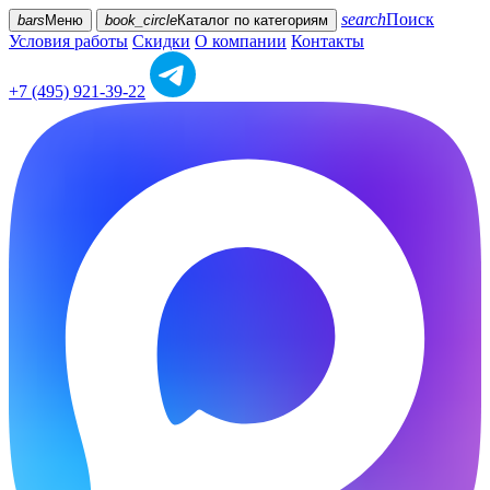
search
Поиск
bars
Меню
book_circle
Каталог
по категориям
Условия работы
Скидки
О компании
Контакты
+7 (495) 921-39-22