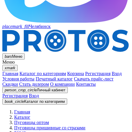
placemark_fill
Челябинск
bars
Меню
Меню
xmark
Главная
Каталог по категориям
Корзина
Регистрация
Вход
Условия работы
Печатный каталог
Скачать прайс-лист
Скидки
Стать дилером
О компании
Контакты
person_crop_circle
Личный кабинет
Регистрация
Вход
book_circle
Каталог
по категориям
Главная
Каталог
Пуговицы оптом
Пуговицы пришивные со стразами