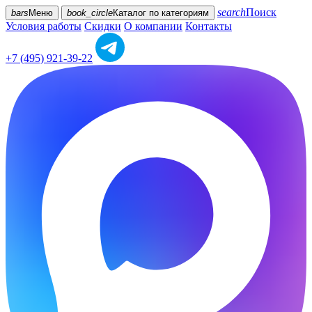
search
Поиск
bars
Меню
book_circle
Каталог
по категориям
Условия работы
Скидки
О компании
Контакты
+7 (495) 921-39-22