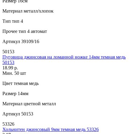
Размер
16см
Материал
металл/хлопок
Тип
тип 4
Прочее
тип 4 автомат
Артикул
39109/16
50153
Пуговица джинсовая на ломанной ножке 14мм темная медь
50153
18.99 р.
Мин. 50 шт
Цвет
темная медь
Размер
14мм
Материал
цветной металл
Артикул
50153
53326
Хольнитен джинсовый 9мм темная медь 53326