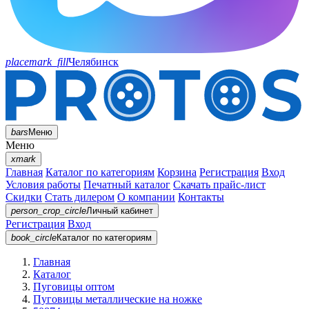
placemark_fill
Челябинск
bars
Меню
Меню
xmark
Главная
Каталог по категориям
Корзина
Регистрация
Вход
Условия работы
Печатный каталог
Скачать прайс-лист
Скидки
Стать дилером
О компании
Контакты
person_crop_circle
Личный кабинет
Регистрация
Вход
book_circle
Каталог
по категориям
Главная
Каталог
Пуговицы оптом
Пуговицы металлические на ножке