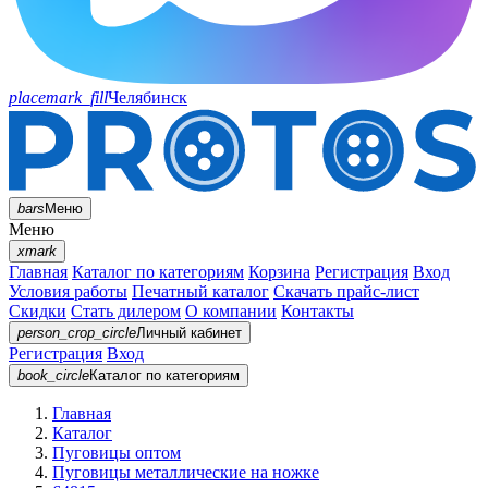
placemark_fill
Челябинск
bars
Меню
Меню
xmark
Главная
Каталог по категориям
Корзина
Регистрация
Вход
Условия работы
Печатный каталог
Скачать прайс-лист
Скидки
Стать дилером
О компании
Контакты
person_crop_circle
Личный кабинет
Регистрация
Вход
book_circle
Каталог
по категориям
Главная
Каталог
Пуговицы оптом
Пуговицы металлические на ножке