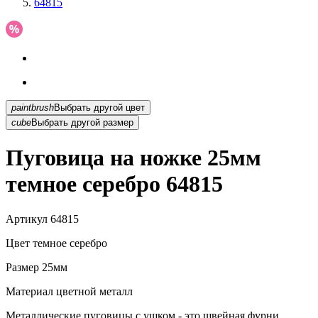
64815
paintbrush
Выбрать другой цвет
cube
Выбрать другой размер
Пуговица на ножке 25мм
темное серебро 64815
Артикул
64815
Цвет
темное серебро
Размер
25мм
Материал
цветной металл
Металлические пуговицы с ушком - это швейная фурни...