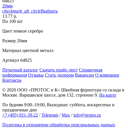
64825
20мм
checkmark_alt_circle
Выбрать
13.77 р.
По 100 шт
Цвет
темное серебро
Размер
20мм
Материал
цветной металл
Артикул
64825
Печатный каталог
Скачать прайс-лист
Справочная
информация
Отзывы
Стать дилером
Вакансии
О компании
Контакты
© 2020
ООО «ПРОТОС и К»
Швейная фурнитура со склада в
Москве.
Варшавское шоссе, дом 132, строение 9.
На карте
По будням 9:00–19:00, Выходные: суббота, воскресенье и
праздничные дни
+7 (495) 921-39-22
/
Telegram
/
Max
/
info@protos.ru
Политика в отношении обработки персональных данных