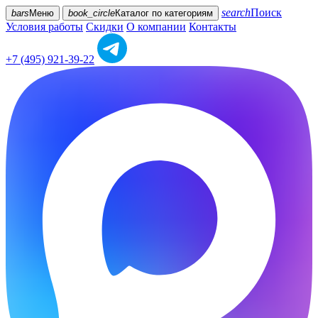
search
Поиск
bars
Меню
book_circle
Каталог
по категориям
Условия работы
Скидки
О компании
Контакты
+7 (495) 921-39-22