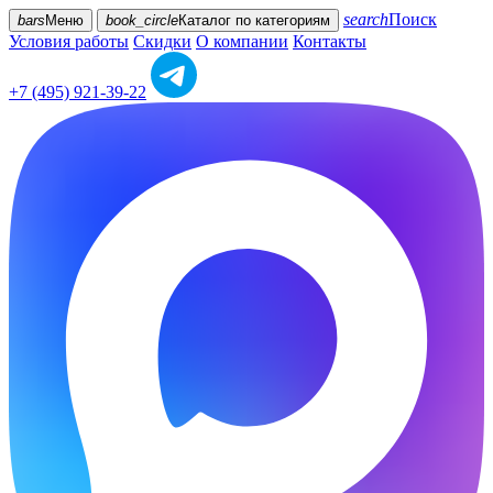
search
Поиск
bars
Меню
book_circle
Каталог
по категориям
Условия работы
Скидки
О компании
Контакты
+7 (495) 921-39-22