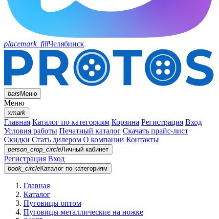
placemark_fill
Челябинск
bars
Меню
Меню
xmark
Главная
Каталог по категориям
Корзина
Регистрация
Вход
Условия работы
Печатный каталог
Скачать прайс-лист
Скидки
Стать дилером
О компании
Контакты
person_crop_circle
Личный кабинет
Регистрация
Вход
book_circle
Каталог
по категориям
Главная
Каталог
Пуговицы оптом
Пуговицы металлические на ножке