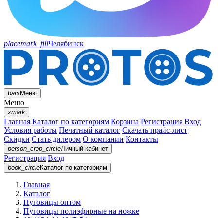
placemark_fill
Челябинск
bars
Меню
Меню
xmark
Главная
Каталог по категориям
Корзина
Регистрация
Вход
Условия работы
Печатный каталог
Скачать прайс-лист
Скидки
Стать дилером
О компании
Контакты
person_crop_circle
Личный кабинет
Регистрация
Вход
book_circle
Каталог
по категориям
Главная
Каталог
Пуговицы оптом
Пуговицы полиэфирные на ножке