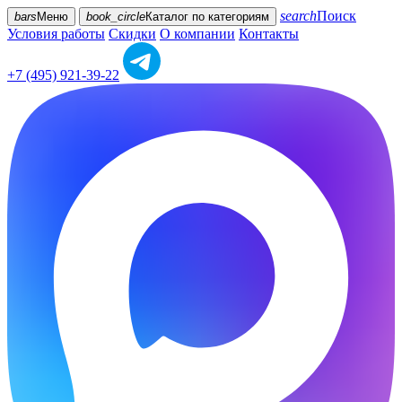
search
Поиск
bars
Меню
book_circle
Каталог
по категориям
Условия работы
Скидки
О компании
Контакты
+7 (495) 921-39-22