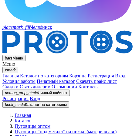
placemark_fill
Челябинск
bars
Меню
Меню
xmark
Главная
Каталог по категориям
Корзина
Регистрация
Вход
Условия работы
Печатный каталог
Скачать прайс-лист
Скидки
Стать дилером
О компании
Контакты
person_crop_circle
Личный кабинет
Регистрация
Вход
book_circle
Каталог
по категориям
Главная
Каталог
Пуговицы оптом
Пуговицы "под металл" на ножке (материал авс)