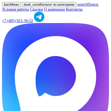
search
Поиск
bars
Меню
book_circle
Каталог
по категориям
Условия работы
Скидки
О компании
Контакты
+7 (495) 921-39-22