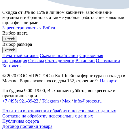
Скидка от 3% до 15%
в личном кабинете, запоминание
корзины
и
избранного
, а также удобная работа с несколькими
юр. и физ. лицами
Зарегистрироваться
Войти
Выбор цвета
xmark
Выбор размера
xmark
Печатный каталог
Скачать прайс-лист
Справочная
информация
Отзывы
Стать дилером
Вакансии
О компании
Контакты
© 2020
ООО «ПРОТОС и К»
Швейная фурнитура со склада в
Москве.
Варшавское шоссе, дом 132, строение 9.
На карте
По будням 9:00–19:00, Выходные: суббота, воскресенье и
праздничные дни
+7 (495) 921-39-22
/
Telegram
/
Max
/
info@protos.ru
Политика в отношении обработки персональных данных
Согласие на обработку персональных данных
Публичная оферта
Договор поставки товара