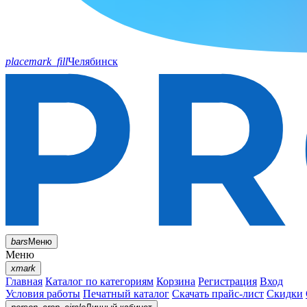
placemark_fill
Челябинск
bars
Меню
Меню
xmark
Главная
Каталог по категориям
Корзина
Регистрация
Вход
Условия работы
Печатный каталог
Скачать прайс-лист
Скидки