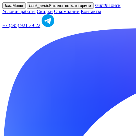
search
Поиск
bars
Меню
book_circle
Каталог
по категориям
Условия работы
Скидки
О компании
Контакты
+7 (495) 921-39-22