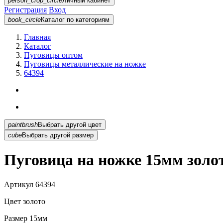
person_crop_circle
Личный кабинет
Регистрация
Вход
book_circle
Каталог
по категориям
Главная
Каталог
Пуговицы оптом
Пуговицы металлические на ножке
64394
paintbrush
Выбрать другой цвет
cube
Выбрать другой размер
Пуговица на ножке 15мм золо
Артикул
64394
Цвет
золото
Размер
15мм