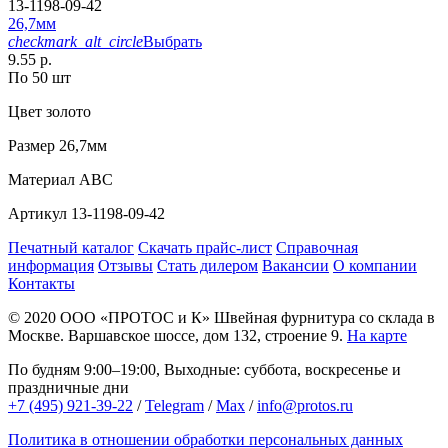
13-1198-09-42
26,7мм
checkmark_alt_circle
Выбрать
9.55 р.
По 50 шт
Цвет
золото
Размер
26,7мм
Материал
АВС
Артикул
13-1198-09-42
Печатный каталог
Скачать прайс-лист
Справочная
информация
Отзывы
Стать дилером
Вакансии
О компании
Контакты
© 2020
ООО «ПРОТОС и К»
Швейная фурнитура со склада в
Москве.
Варшавское шоссе, дом 132, строение 9.
На карте
По будням 9:00–19:00, Выходные: суббота, воскресенье и
праздничные дни
+7 (495) 921-39-22
/
Telegram
/
Max
/
info@protos.ru
Политика в отношении обработки персональных данных