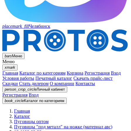
placemark_fill
Челябинск
bars
Меню
Меню
xmark
Главная
Каталог по категориям
Корзина
Регистрация
Вход
Условия работы
Печатный каталог
Скачать прайс-лист
Скидки
Стать дилером
О компании
Контакты
person_crop_circle
Личный кабинет
Регистрация
Вход
book_circle
Каталог
по категориям
Главная
Каталог
Пуговицы оптом
Пуговицы "под металл" на ножке (материал авс)