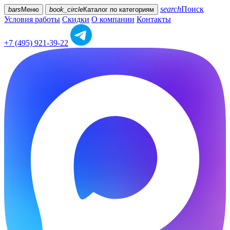
search
Поиск
bars
Меню
book_circle
Каталог
по категориям
Условия работы
Скидки
О компании
Контакты
+7 (495) 921-39-22