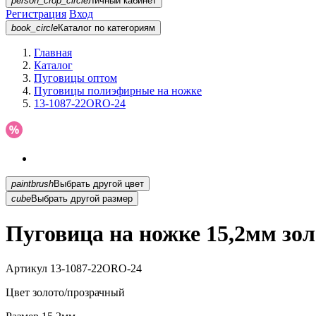
person_crop_circle
Личный кабинет
Регистрация
Вход
book_circle
Каталог
по категориям
Главная
Каталог
Пуговицы оптом
Пуговицы полиэфирные на ножке
13-1087-22ORO-24
paintbrush
Выбрать другой цвет
cube
Выбрать другой размер
Пуговица на ножке 15,2мм зо
Артикул
13-1087-22ORO-24
Цвет
золото/прозрачный