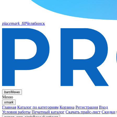
placemark_fill
Челябинск
bars
Меню
Меню
xmark
Главная
Каталог по категориям
Корзина
Регистрация
Вход
Условия работы
Печатный каталог
Скачать прайс-лист
Скидки