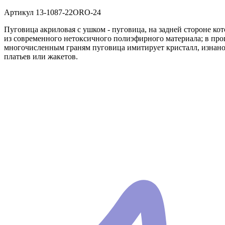
Артикул
13-1087-22ORO-24
Пуговица акриловая с ушком - пуговица, на задней стороне ко
из современного нетоксичного полиэфирного материала; в проц
многочисленным граням пуговица имитирует кристалл, изнаноч
платьев или жакетов.