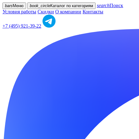
search
Поиск
bars
Меню
book_circle
Каталог
по категориям
Условия работы
Скидки
О компании
Контакты
+7 (495) 921-39-22