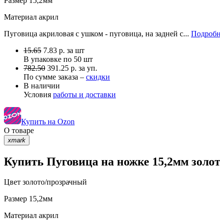
Размер
15,2мм
Материал
акрил
Пуговица акриловая с ушком - пуговица, на задней с...
Подробн
15.65
7.83
р.
за шт
В упаковке по
50 шт
782.50
391.25 р. за уп.
По сумме заказа –
скидки
В наличии
Условия
работы и доставки
Купить на Ozon
О товаре
xmark
Купить Пуговица на ножке 15,2мм золо
Цвет
золото/прозрачный
Размер
15,2мм
Материал
акрил