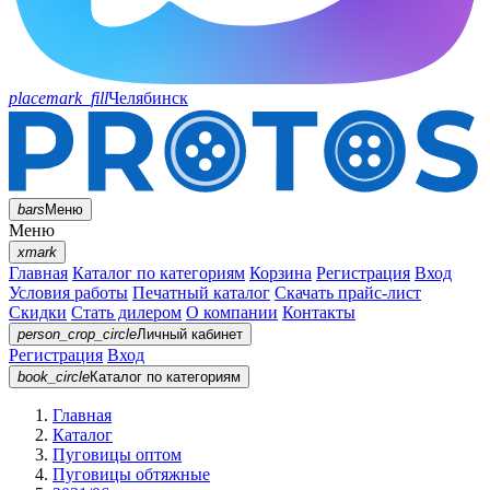
placemark_fill
Челябинск
bars
Меню
Меню
xmark
Главная
Каталог по категориям
Корзина
Регистрация
Вход
Условия работы
Печатный каталог
Скачать прайс-лист
Скидки
Стать дилером
О компании
Контакты
person_crop_circle
Личный кабинет
Регистрация
Вход
book_circle
Каталог
по категориям
Главная
Каталог
Пуговицы оптом
Пуговицы обтяжные