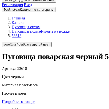
person_crop_circle
Личный кабинет
Регистрация
Вход
book_circle
Каталог
по категориям
Главная
Каталог
Пуговицы оптом
Пуговицы полиэфирные на ножке
53618
paintbrush
Выбрать другой цвет
Пуговица поварская черный 5
Артикул
53618
Цвет
черный
Материал
пластмасса
Прочее
пукель
Подробнее о товаре