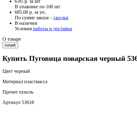
6.85
р.
за шт
В упаковке по
100 шт
685.00 р. за уп.
По сумме заказа –
скидки
В наличии
Условия
работы и доставки
О товаре
xmark
Купить Пуговица поварская черный 536
Цвет
черный
Материал
пластмасса
Прочее
пукель
Артикул
53618