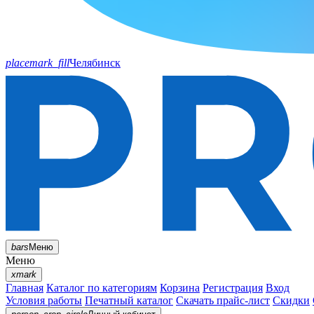
placemark_fill
Челябинск
bars
Меню
Меню
xmark
Главная
Каталог по категориям
Корзина
Регистрация
Вход
Условия работы
Печатный каталог
Скачать прайс-лист
Скидки