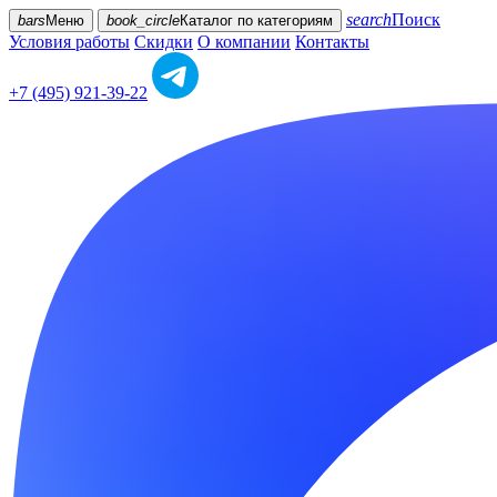
search
Поиск
bars
Меню
book_circle
Каталог
по категориям
Условия работы
Скидки
О компании
Контакты
+7 (495) 921-39-22