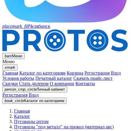
placemark_fill
Челябинск
bars
Меню
Меню
xmark
Главная
Каталог по категориям
Корзина
Регистрация
Вход
Условия работы
Печатный каталог
Скачать прайс-лист
Скидки
Стать дилером
О компании
Контакты
person_crop_circle
Личный кабинет
Регистрация
Вход
book_circle
Каталог
по категориям
Главная
Каталог
Пуговицы оптом
Пуговицы "под металл" на прокол (материал авс)