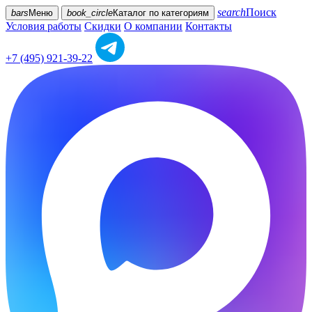
search
Поиск
bars
Меню
book_circle
Каталог
по категориям
Условия работы
Скидки
О компании
Контакты
+7 (495) 921-39-22