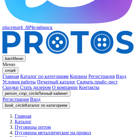
placemark_fill
Челябинск
bars
Меню
Меню
xmark
Главная
Каталог по категориям
Корзина
Регистрация
Вход
Условия работы
Печатный каталог
Скачать прайс-лист
Скидки
Стать дилером
О компании
Контакты
person_crop_circle
Личный кабинет
Регистрация
Вход
book_circle
Каталог
по категориям
Главная
Каталог
Пуговицы оптом
Пуговицы металлические на прокол