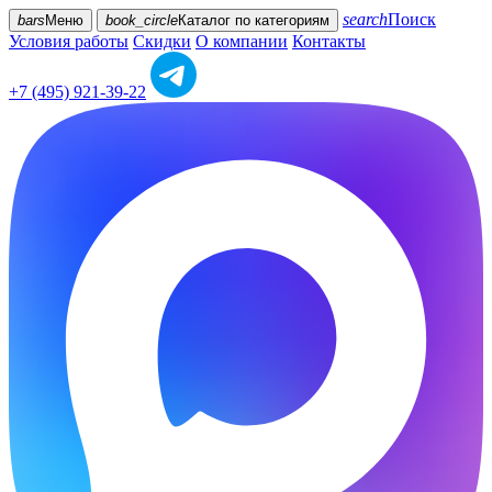
search
Поиск
bars
Меню
book_circle
Каталог
по категориям
Условия работы
Скидки
О компании
Контакты
+7 (495) 921-39-22