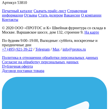
Артикул
53810
Печатный каталог
Скачать прайс-лист
Справочная
информация
Отзывы
Стать дилером
Вакансии
О компании
Контакты
© 2020
ООО «ПРОТОС и К»
Швейная фурнитура со склада в
Москве.
Варшавское шоссе, дом 132, строение 9.
На карте
По будням 9:00–19:00, Выходные: суббота, воскресенье и
праздничные дни
+7 (495) 921-39-22
/
Telegram
/
Max
/
info@protos.ru
Политика в отношении обработки персональных данных
Согласие на обработку персональных данных
Публичная оферта
Договор поставки товара