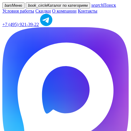
search
Поиск
bars
Меню
book_circle
Каталог
по категориям
Условия работы
Скидки
О компании
Контакты
+7 (495) 921-39-22