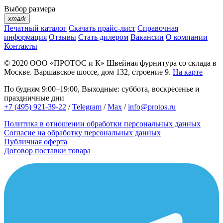
Выбор размера
xmark
Печатный каталог
Скачать прайс-лист
Справочная
информация
Отзывы
Стать дилером
Вакансии
О компании
Контакты
© 2020
ООО «ПРОТОС и К»
Швейная фурнитура со склада в
Москве.
Варшавское шоссе, дом 132, строение 9.
На карте
По будням 9:00–19:00, Выходные: суббота, воскресенье и
праздничные дни
+7 (495) 921-39-22
/
Telegram
/
Max
/
info@protos.ru
Политика в отношении обработки персональных данных
Согласие на обработку персональных данных
Публичная оферта
Договор поставки товара