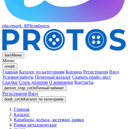
placemark_fill
Челябинск
bars
Меню
Меню
xmark
Главная
Каталог по категориям
Корзина
Регистрация
Вход
Условия работы
Печатный каталог
Скачать прайс-лист
Скидки
Стать дилером
О компании
Контакты
person_crop_circle
Личный кабинет
Регистрация
Вход
book_circle
Каталог
по категориям
Главная
Каталог
Карабины, кольца, застежки, рамки
Рамки металлические