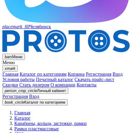
placemark_fill
Челябинск
bars
Меню
Меню
xmark
Главная
Каталог по категориям
Корзина
Регистрация
Вход
Условия работы
Печатный каталог
Скачать прайс-лист
Скидки
Стать дилером
О компании
Контакты
person_crop_circle
Личный кабинет
Регистрация
Вход
book_circle
Каталог
по категориям
Главная
Каталог
Карабины, кольца, застежки, рамки
Рамки пластмассовые