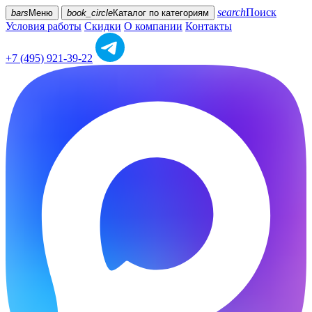
search
Поиск
bars
Меню
book_circle
Каталог
по категориям
Условия работы
Скидки
О компании
Контакты
+7 (495) 921-39-22