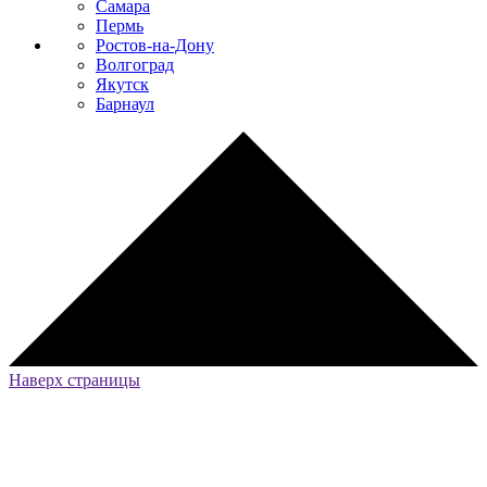
Самара
Пермь
Ростов-на-Дону
Волгоград
Якутск
Барнаул
Наверх страницы