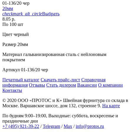
01-136/20 чер
20мм
checkmark_alt_circle
Выбрать
8.05 р.
По 100 шт
Цвет
черный
Размер
20мм
Материал
гальванизированная сталь с нейлоновым
покрытием
Артикул
01-136/20 чер
Печатный каталог
Скачать прайс-лист
Справочная
информация
Отзывы
Стать дилером
Вакансии
О компании
Контакты
© 2020
ООО «ПРОТОС и К»
Швейная фурнитура со склада в
Москве.
Варшавское шоссе, дом 132, строение 9.
На карте
По будням 9:00–19:00, Выходные: суббота, воскресенье и
праздничные дни
+7 (495) 921-39-22
/
Telegram
/
Max
/
info@protos.ru