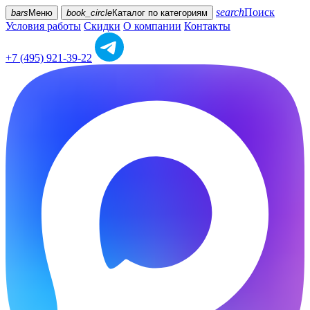
search
Поиск
bars
Меню
book_circle
Каталог
по категориям
Условия работы
Скидки
О компании
Контакты
+7 (495) 921-39-22