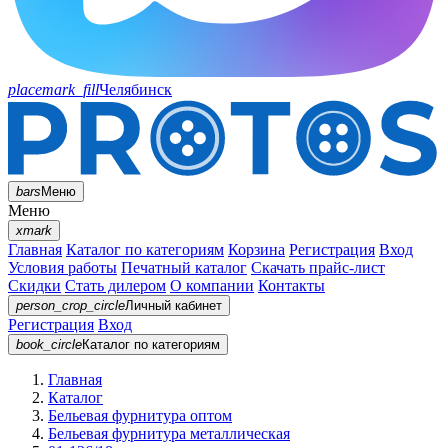
placemark_fill
Челябинск
bars
Меню
Меню
xmark
Главная
Каталог по категориям
Корзина
Регистрация
Вход
Условия работы
Печатный каталог
Скачать прайс-лист
Скидки
Стать дилером
О компании
Контакты
person_crop_circle
Личный кабинет
Регистрация
Вход
book_circle
Каталог
по категориям
Главная
Каталог
Бельевая фурнитура оптом
Бельевая фурнитура металлическая