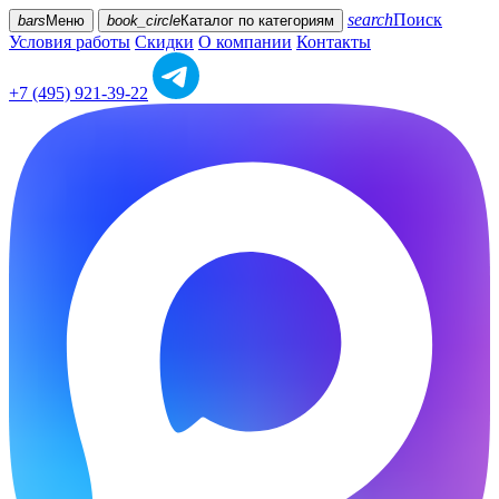
search
Поиск
bars
Меню
book_circle
Каталог
по категориям
Условия работы
Скидки
О компании
Контакты
+7 (495) 921-39-22