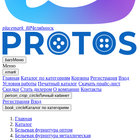
placemark_fill
Челябинск
bars
Меню
Меню
xmark
Главная
Каталог по категориям
Корзина
Регистрация
Вход
Условия работы
Печатный каталог
Скачать прайс-лист
Скидки
Стать дилером
О компании
Контакты
person_crop_circle
Личный кабинет
Регистрация
Вход
book_circle
Каталог
по категориям
Главная
Каталог
Бельевая фурнитура оптом
Бельевая фурнитура металлическая