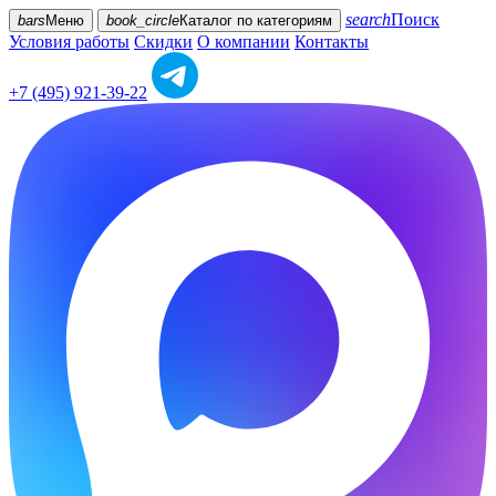
search
Поиск
bars
Меню
book_circle
Каталог
по категориям
Условия работы
Скидки
О компании
Контакты
+7 (495) 921-39-22