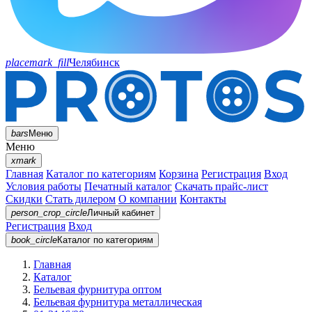
placemark_fill
Челябинск
bars
Меню
Меню
xmark
Главная
Каталог по категориям
Корзина
Регистрация
Вход
Условия работы
Печатный каталог
Скачать прайс-лист
Скидки
Стать дилером
О компании
Контакты
person_crop_circle
Личный кабинет
Регистрация
Вход
book_circle
Каталог
по категориям
Главная
Каталог
Бельевая фурнитура оптом
Бельевая фурнитура металлическая