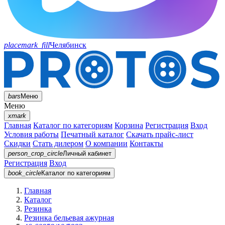
placemark_fill
Челябинск
bars
Меню
Меню
xmark
Главная
Каталог по категориям
Корзина
Регистрация
Вход
Условия работы
Печатный каталог
Скачать прайс-лист
Скидки
Стать дилером
О компании
Контакты
person_crop_circle
Личный кабинет
Регистрация
Вход
book_circle
Каталог
по категориям
Главная
Каталог
Резинка
Резинка бельевая ажурная