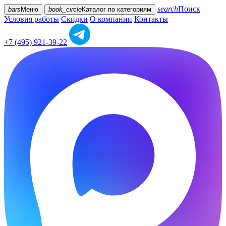
search
Поиск
bars
Меню
book_circle
Каталог
по категориям
Условия работы
Скидки
О компании
Контакты
+7 (495) 921-39-22