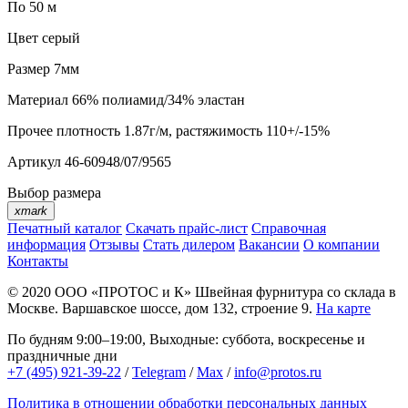
По 50 м
Цвет
серый
Размер
7мм
Материал
66% полиамид/34% эластан
Прочее
плотность 1.87г/м, растяжимость 110+/-15%
Артикул
46-60948/07/9565
Выбор размера
xmark
Печатный каталог
Скачать прайс-лист
Справочная
информация
Отзывы
Стать дилером
Вакансии
О компании
Контакты
© 2020
ООО «ПРОТОС и К»
Швейная фурнитура со склада в
Москве.
Варшавское шоссе, дом 132, строение 9.
На карте
По будням 9:00–19:00, Выходные: суббота, воскресенье и
праздничные дни
+7 (495) 921-39-22
/
Telegram
/
Max
/
info@protos.ru
Политика в отношении обработки персональных данных