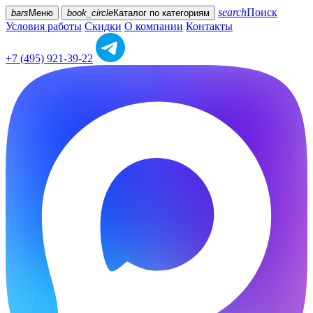
search
Поиск
bars
Меню
book_circle
Каталог
по категориям
Условия работы
Скидки
О компании
Контакты
+7 (495) 921-39-22