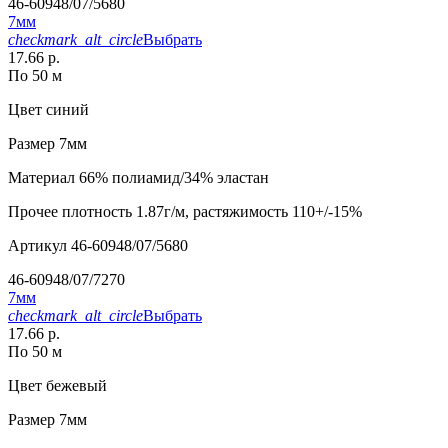
46-60948/07/5680
7мм
checkmark_alt_circle
Выбрать
17.66 р.
По 50 м
Цвет
синий
Размер
7мм
Материал
66% полиамид/34% эластан
Прочее
плотность 1.87г/м, растяжимость 110+/-15%
Артикул
46-60948/07/5680
46-60948/07/7270
7мм
checkmark_alt_circle
Выбрать
17.66 р.
По 50 м
Цвет
бежевый
Размер
7мм