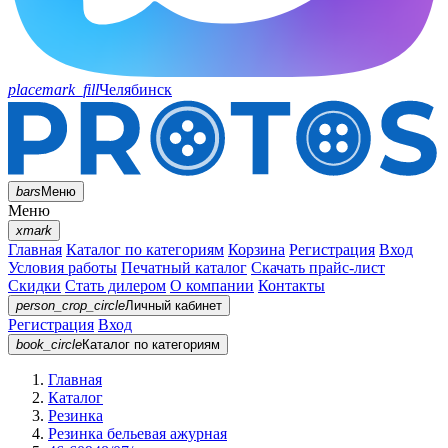
placemark_fill
Челябинск
bars
Меню
Меню
xmark
Главная
Каталог по категориям
Корзина
Регистрация
Вход
Условия работы
Печатный каталог
Скачать прайс-лист
Скидки
Стать дилером
О компании
Контакты
person_crop_circle
Личный кабинет
Регистрация
Вход
book_circle
Каталог
по категориям
Главная
Каталог
Резинка
Резинка бельевая ажурная