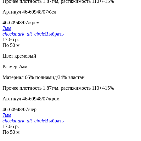
Прочее
плотность 1.87г/м, растяжимость 110+/-15%
Артикул
46-60948/07/бел
46-60948/07/крем
7мм
checkmark_alt_circle
Выбрать
17.66 р.
По 50 м
Цвет
кремовый
Размер
7мм
Материал
66% полиамид/34% эластан
Прочее
плотность 1.87г/м, растяжимость 110+/-15%
Артикул
46-60948/07/крем
46-60948/07/чер
7мм
checkmark_alt_circle
Выбрать
17.66 р.
По 50 м