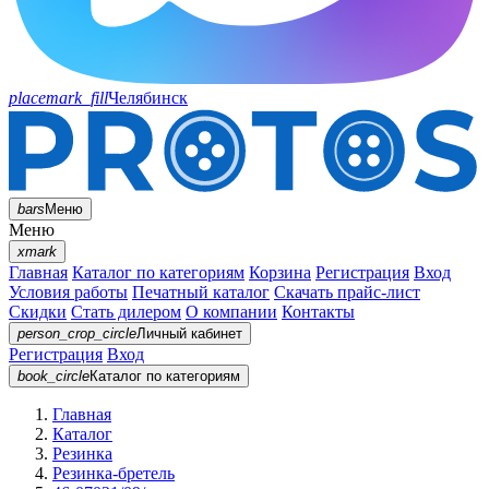
placemark_fill
Челябинск
bars
Меню
Меню
xmark
Главная
Каталог по категориям
Корзина
Регистрация
Вход
Условия работы
Печатный каталог
Скачать прайс-лист
Скидки
Стать дилером
О компании
Контакты
person_crop_circle
Личный кабинет
Регистрация
Вход
book_circle
Каталог
по категориям
Главная
Каталог
Резинка
Резинка-бретель