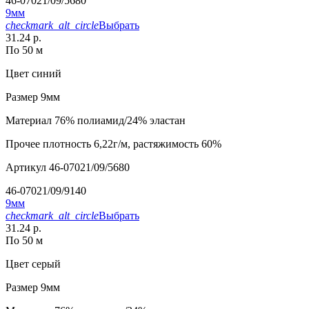
46-07021/09/5680
9мм
checkmark_alt_circle
Выбрать
31.24 р.
По 50 м
Цвет
синий
Размер
9мм
Материал
76% полиамид/24% эластан
Прочее
плотность 6,22г/м, растяжимость 60%
Артикул
46-07021/09/5680
46-07021/09/9140
9мм
checkmark_alt_circle
Выбрать
31.24 р.
По 50 м
Цвет
серый
Размер
9мм