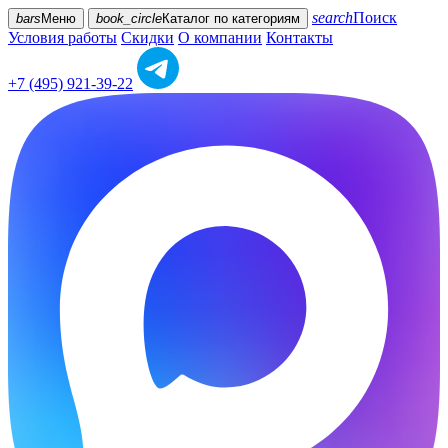
search
Поиск
bars
Меню
book_circle
Каталог
по категориям
Условия работы
Скидки
О компании
Контакты
+7 (495) 921-39-22