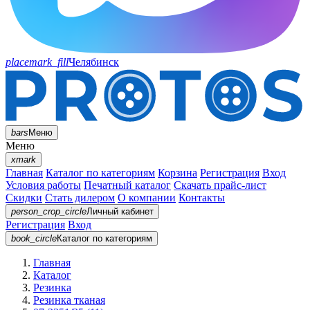
placemark_fill
Челябинск
bars
Меню
Меню
xmark
Главная
Каталог по категориям
Корзина
Регистрация
Вход
Условия работы
Печатный каталог
Скачать прайс-лист
Скидки
Стать дилером
О компании
Контакты
person_crop_circle
Личный кабинет
Регистрация
Вход
book_circle
Каталог
по категориям
Главная
Каталог
Резинка
Резинка тканая