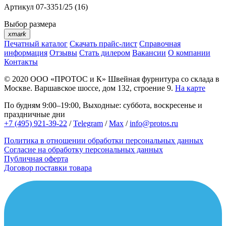
Артикул
07-3351/25 (16)
Выбор размера
xmark
Печатный каталог
Скачать прайс-лист
Справочная
информация
Отзывы
Стать дилером
Вакансии
О компании
Контакты
© 2020
ООО «ПРОТОС и К»
Швейная фурнитура со склада в
Москве.
Варшавское шоссе, дом 132, строение 9.
На карте
По будням 9:00–19:00, Выходные: суббота, воскресенье и
праздничные дни
+7 (495) 921-39-22
/
Telegram
/
Max
/
info@protos.ru
Политика в отношении обработки персональных данных
Согласие на обработку персональных данных
Публичная оферта
Договор поставки товара