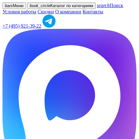
search
Поиск
bars
Меню
book_circle
Каталог
по категориям
Условия работы
Скидки
О компании
Контакты
+7 (495) 921-39-22