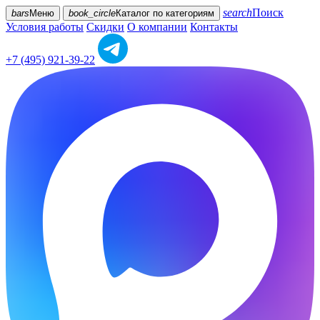
search
Поиск
bars
Меню
book_circle
Каталог
по категориям
Условия работы
Скидки
О компании
Контакты
+7 (495) 921-39-22