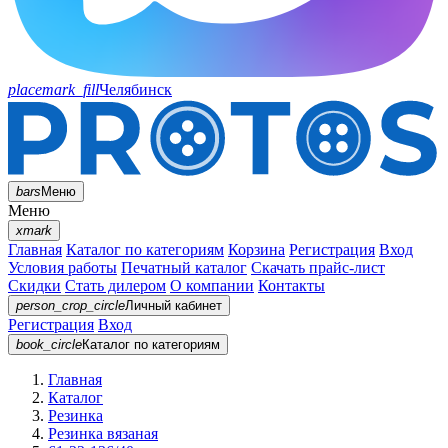
placemark_fill
Челябинск
bars
Меню
Меню
xmark
Главная
Каталог по категориям
Корзина
Регистрация
Вход
Условия работы
Печатный каталог
Скачать прайс-лист
Скидки
Стать дилером
О компании
Контакты
person_crop_circle
Личный кабинет
Регистрация
Вход
book_circle
Каталог
по категориям
Главная
Каталог
Резинка
Резинка вязаная