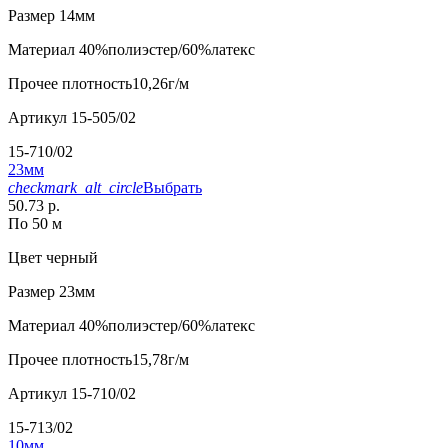
Размер
14мм
Материал
40%полиэстер/60%латекс
Прочее
плотность10,26г/м
Артикул
15-505/02
15-710/02
23мм
checkmark_alt_circle
Выбрать
50.73 р.
По 50 м
Цвет
черный
Размер
23мм
Материал
40%полиэстер/60%латекс
Прочее
плотность15,78г/м
Артикул
15-710/02
15-713/02
10мм