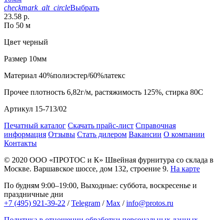
checkmark_alt_circle
Выбрать
23.58 р.
По 50 м
Цвет
черный
Размер
10мм
Материал
40%полиэстер/60%латекс
Прочее
плотность 6,82г/м, растяжимость 125%, стирка 80С
Артикул
15-713/02
Печатный каталог
Скачать прайс-лист
Справочная
информация
Отзывы
Стать дилером
Вакансии
О компании
Контакты
© 2020
ООО «ПРОТОС и К»
Швейная фурнитура со склада в
Москве.
Варшавское шоссе, дом 132, строение 9.
На карте
По будням 9:00–19:00, Выходные: суббота, воскресенье и
праздничные дни
+7 (495) 921-39-22
/
Telegram
/
Max
/
info@protos.ru
Политика в отношении обработки персональных данных