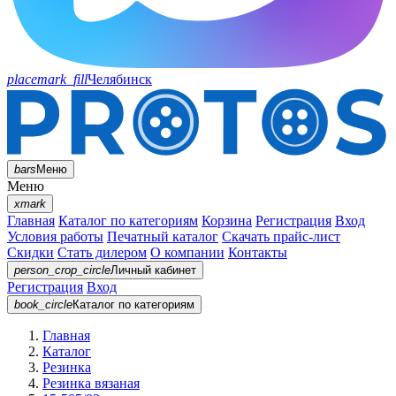
placemark_fill
Челябинск
bars
Меню
Меню
xmark
Главная
Каталог по категориям
Корзина
Регистрация
Вход
Условия работы
Печатный каталог
Скачать прайс-лист
Скидки
Стать дилером
О компании
Контакты
person_crop_circle
Личный кабинет
Регистрация
Вход
book_circle
Каталог
по категориям
Главная
Каталог
Резинка
Резинка вязаная