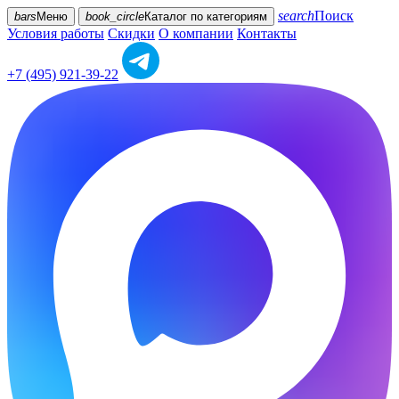
search
Поиск
bars
Меню
book_circle
Каталог
по категориям
Условия работы
Скидки
О компании
Контакты
+7 (495) 921-39-22