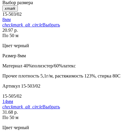
Выбор размера
xmark
15-503/02
8мм
checkmark_alt_circle
Выбрать
20.97 р.
По 50 м
Цвет
черный
Размер
8мм
Материал
40%полиэстер/60%латекс
Прочее
плотность 5,1г/м, растяжимость 123%, стирка 80С
Артикул
15-503/02
15-505/02
14мм
checkmark_alt_circle
Выбрать
31.68 р.
По 50 м
Цвет
черный