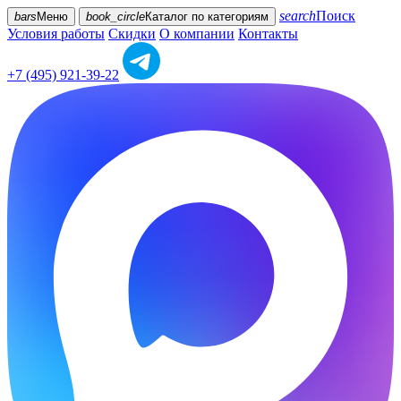
search
Поиск
bars
Меню
book_circle
Каталог
по категориям
Условия работы
Скидки
О компании
Контакты
+7 (495) 921-39-22