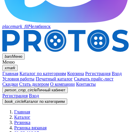
placemark_fill
Челябинск
bars
Меню
Меню
xmark
Главная
Каталог по категориям
Корзина
Регистрация
Вход
Условия работы
Печатный каталог
Скачать прайс-лист
Скидки
Стать дилером
О компании
Контакты
person_crop_circle
Личный кабинет
Регистрация
Вход
book_circle
Каталог
по категориям
Главная
Каталог
Резинка
Резинка вязаная