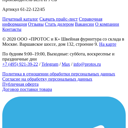
Артикул
61-22-122/45
Печатный каталог
Скачать прайс-лист
Справочная
информация
Отзывы
Стать дилером
Вакансии
О компании
Контакты
© 2020
ООО «ПРОТОС и К»
Швейная фурнитура со склада в
Москве.
Варшавское шоссе, дом 132, строение 9.
На карте
По будням 9:00–19:00, Выходные: суббота, воскресенье и
праздничные дни
+7 (495) 921-39-22
/
Telegram
/
Max
/
info@protos.ru
Политика в отношении обработки персональных данных
Согласие на обработку персональных данных
Публичная оферта
Договор поставки товара