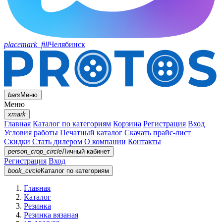
placemark_fill
Челябинск
bars
Меню
Меню
xmark
Главная
Каталог по категориям
Корзина
Регистрация
Вход
Условия работы
Печатный каталог
Скачать прайс-лист
Скидки
Стать дилером
О компании
Контакты
person_crop_circle
Личный кабинет
Регистрация
Вход
book_circle
Каталог
по категориям
Главная
Каталог
Резинка
Резинка вязаная