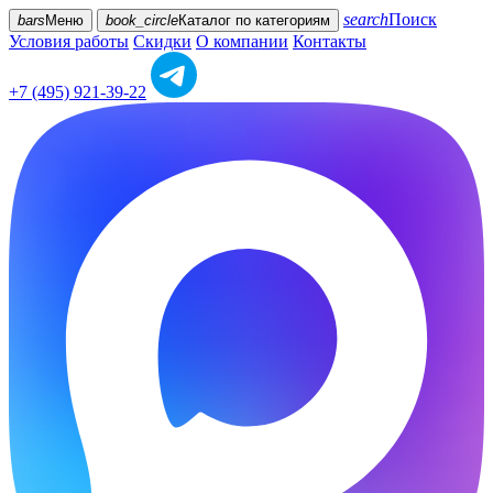
search
Поиск
bars
Меню
book_circle
Каталог
по категориям
Условия работы
Скидки
О компании
Контакты
+7 (495) 921-39-22