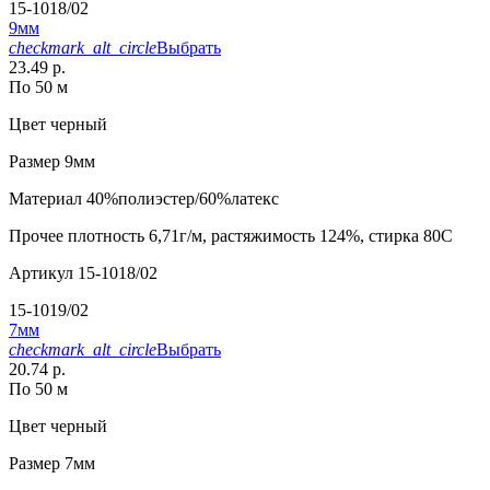
15-1018/02
9мм
checkmark_alt_circle
Выбрать
23.49 р.
По 50 м
Цвет
черный
Размер
9мм
Материал
40%полиэстер/60%латекс
Прочее
плотность 6,71г/м, растяжимость 124%, стирка 80С
Артикул
15-1018/02
15-1019/02
7мм
checkmark_alt_circle
Выбрать
20.74 р.
По 50 м
Цвет
черный
Размер
7мм