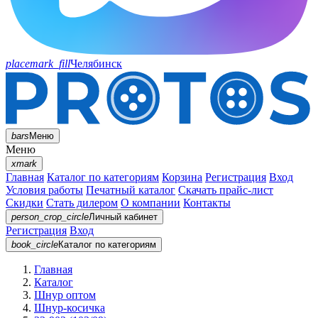
placemark_fill
Челябинск
bars
Меню
Меню
xmark
Главная
Каталог по категориям
Корзина
Регистрация
Вход
Условия работы
Печатный каталог
Скачать прайс-лист
Скидки
Стать дилером
О компании
Контакты
person_crop_circle
Личный кабинет
Регистрация
Вход
book_circle
Каталог
по категориям
Главная
Каталог
Шнур оптом
Шнур-косичка