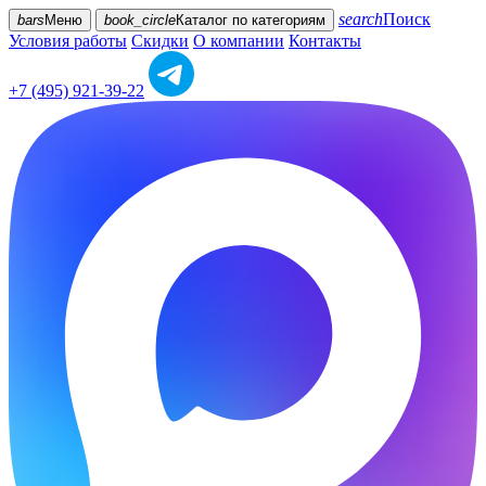
search
Поиск
bars
Меню
book_circle
Каталог
по категориям
Условия работы
Скидки
О компании
Контакты
+7 (495) 921-39-22