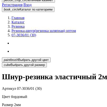
person_crop_circle
Личный кабинет
Регистрация
Вход
book_circle
Каталог
по категориям
Главная
Каталог
Резинка
Резинка-шнур(резинка шляпная) оптом
07-3036/01 (30)
paintbrush
Выбрать другой цвет
cube
Выбрать другой размер
Шнур-резинка эластичный 2мм
Артикул
07-3036/01 (30)
Цвет
бордовый
Размер
2мм