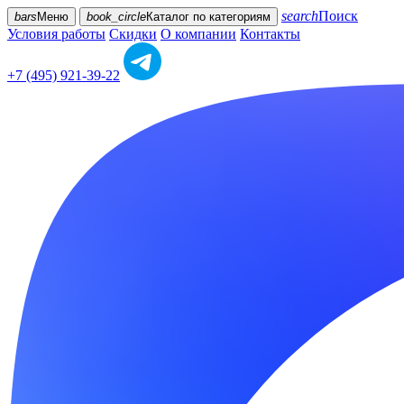
search
Поиск
bars
Меню
book_circle
Каталог
по категориям
Условия работы
Скидки
О компании
Контакты
+7 (495) 921-39-22