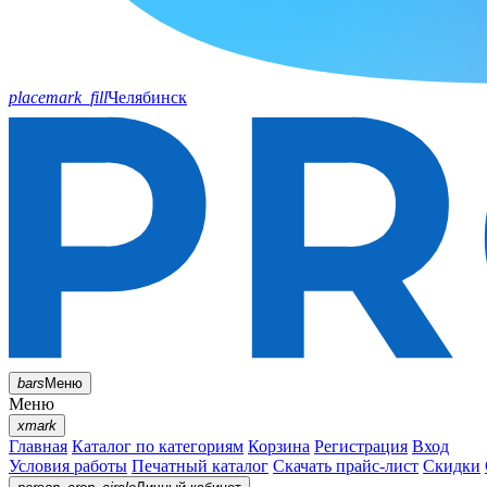
placemark_fill
Челябинск
bars
Меню
Меню
xmark
Главная
Каталог по категориям
Корзина
Регистрация
Вход
Условия работы
Печатный каталог
Скачать прайс-лист
Скидки