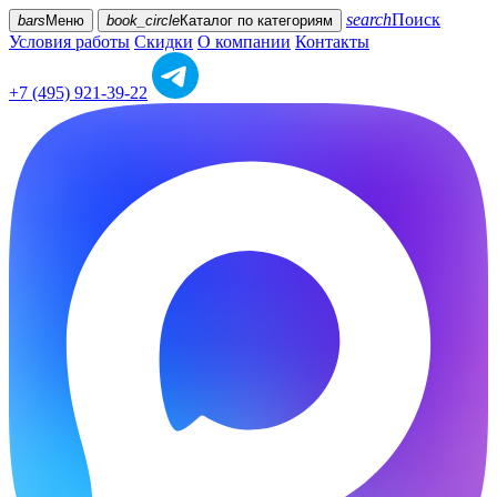
search
Поиск
bars
Меню
book_circle
Каталог
по категориям
Условия работы
Скидки
О компании
Контакты
+7 (495) 921-39-22