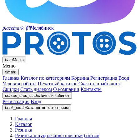
placemark_fill
Челябинск
bars
Меню
Меню
xmark
Главная
Каталог по категориям
Корзина
Регистрация
Вход
Условия работы
Печатный каталог
Скачать прайс-лист
Скидки
Стать дилером
О компании
Контакты
person_crop_circle
Личный кабинет
Регистрация
Вход
book_circle
Каталог
по категориям
Главная
Каталог
Резинка
Резинка-шнур(резинка шляпная) оптом