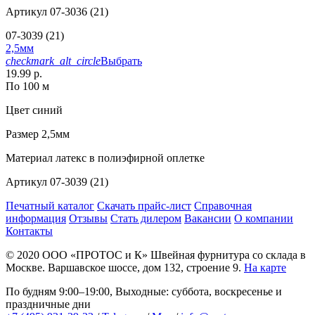
Артикул
07-3036 (21)
07-3039 (21)
2,5мм
checkmark_alt_circle
Выбрать
19.99 р.
По 100 м
Цвет
синий
Размер
2,5мм
Материал
латекс в полиэфирной оплетке
Артикул
07-3039 (21)
Печатный каталог
Скачать прайс-лист
Справочная
информация
Отзывы
Стать дилером
Вакансии
О компании
Контакты
© 2020
ООО «ПРОТОС и К»
Швейная фурнитура со склада в
Москве.
Варшавское шоссе, дом 132, строение 9.
На карте
По будням 9:00–19:00, Выходные: суббота, воскресенье и
праздничные дни