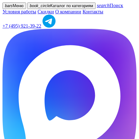
search
Поиск
bars
Меню
book_circle
Каталог
по категориям
Условия работы
Скидки
О компании
Контакты
+7 (495) 921-39-22