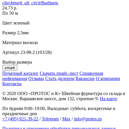
checkmark_alt_circle
Выбрать
24.73 р.
По 50 м
Цвет
зеленый
Размер
2,5мм
Материал
вискоза
Артикул
23-98-2 (103/28)
Выбор размера
xmark
Печатный каталог
Скачать прайс-лист
Справочная
информация
Отзывы
Стать дилером
Вакансии
О компании
Контакты
© 2020
ООО «ПРОТОС и К»
Швейная фурнитура со склада в
Москве.
Варшавское шоссе, дом 132, строение 9.
На карте
По будням 9:00–19:00, Выходные: суббота, воскресенье и
праздничные дни
+7 (495) 921-39-22
/
Telegram
/
Max
/
info@protos.ru
Политика в отношении обработки персональных данных