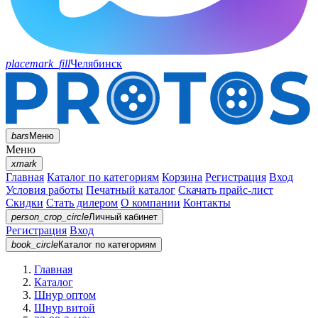
placemark_fill
Челябинск
bars
Меню
Меню
xmark
Главная
Каталог по категориям
Корзина
Регистрация
Вход
Условия работы
Печатный каталог
Скачать прайс-лист
Скидки
Стать дилером
О компании
Контакты
person_crop_circle
Личный кабинет
Регистрация
Вход
book_circle
Каталог
по категориям
Главная
Каталог
Шнур оптом
Шнур витой