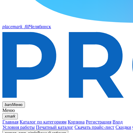
placemark_fill
Челябинск
bars
Меню
Меню
xmark
Главная
Каталог по категориям
Корзина
Регистрация
Вход
Условия работы
Печатный каталог
Скачать прайс-лист
Скидки