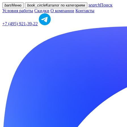
search
Поиск
bars
Меню
book_circle
Каталог
по категориям
Условия работы
Скидки
О компании
Контакты
+7 (495) 921-39-22