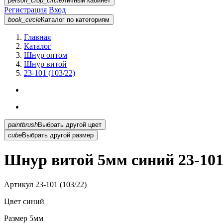
person_crop_circle
Личный кабинет
Регистрация
Вход
book_circle
Каталог
по категориям
Главная
Каталог
Шнур оптом
Шнур витой
23-101 (103/22)
paintbrush
Выбрать другой цвет
cube
Выбрать другой размер
Шнур витой 5мм синий 23-101 
Артикул
23-101 (103/22)
Цвет
синий
Размер
5мм