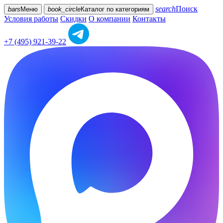
search
Поиск
bars
Меню
book_circle
Каталог
по категориям
Условия работы
Скидки
О компании
Контакты
+7 (495) 921-39-22