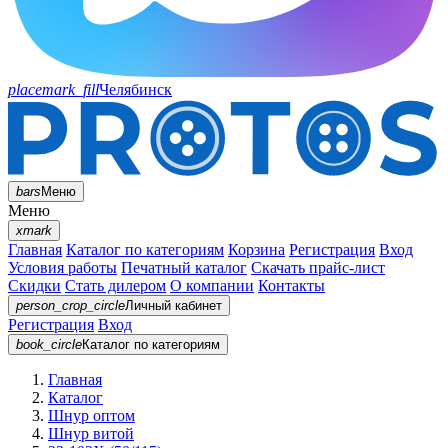
placemark_fill
Челябинск
bars
Меню
Меню
xmark
Главная
Каталог по категориям
Корзина
Регистрация
Вход
Условия работы
Печатный каталог
Скачать прайс-лист
Скидки
Стать дилером
О компании
Контакты
person_crop_circle
Личный кабинет
Регистрация
Вход
book_circle
Каталог
по категориям
Главная
Каталог
Шнур оптом
Шнур витой