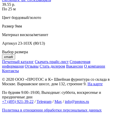
39.55 р.
По 25 м
Цвет
бордовый/золото
Размер
9мм
Материал
вискоза/метанит
Артикул
23-103X (80/13)
Выбор размера
xmark
Печатный каталог
Скачать прайс-лист
Справочная
информация
Отзывы
Стать дилером
Вакансии
О компании
Контакты
© 2020
ООО «ПРОТОС и К»
Швейная фурнитура со склада в
Москве.
Варшавское шоссе, дом 132, строение 9.
На карте
По будням 9:00–19:00, Выходные: суббота, воскресенье и
праздничные дни
+7 (495) 921-39-22
/
Telegram
/
Max
/
info@protos.ru
Политика в отношении обработки персональных данных