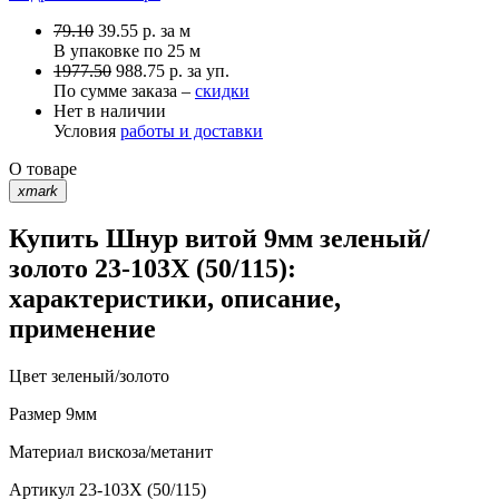
79.10
39.55
р.
за м
В упаковке по
25 м
1977.50
988.75 р. за уп.
По сумме заказа –
скидки
Нет в наличии
Условия
работы и доставки
О товаре
xmark
Купить Шнур витой 9мм зеленый/
золото 23-103X (50/115):
характеристики, описание,
применение
Цвет
зеленый/золото
Размер
9мм
Материал
вискоза/метанит
Артикул
23-103X (50/115)