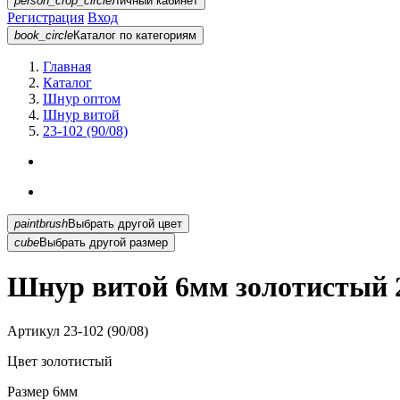
person_crop_circle
Личный кабинет
Регистрация
Вход
book_circle
Каталог
по категориям
Главная
Каталог
Шнур оптом
Шнур витой
23-102 (90/08)
paintbrush
Выбрать другой цвет
cube
Выбрать другой размер
Шнур витой 6мм золотистый 23
Артикул
23-102 (90/08)
Цвет
золотистый
Размер
6мм