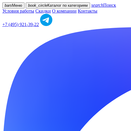
search
Поиск
bars
Меню
book_circle
Каталог
по категориям
Условия работы
Скидки
О компании
Контакты
+7 (495) 921-39-22