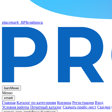
placemark_fill
Челябинск
bars
Меню
Меню
xmark
Главная
Каталог по категориям
Корзина
Регистрация
Вход
Условия работы
Печатный каталог
Скачать прайс-лист
Скидки