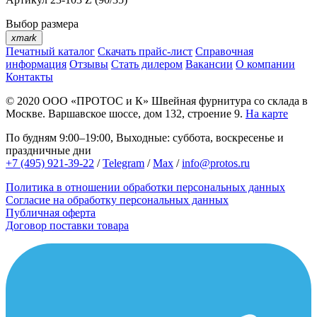
Выбор размера
xmark
Печатный каталог
Скачать прайс-лист
Справочная
информация
Отзывы
Стать дилером
Вакансии
О компании
Контакты
© 2020
ООО «ПРОТОС и К»
Швейная фурнитура со склада в
Москве.
Варшавское шоссе, дом 132, строение 9.
На карте
По будням 9:00–19:00, Выходные: суббота, воскресенье и
праздничные дни
+7 (495) 921-39-22
/
Telegram
/
Max
/
info@protos.ru
Политика в отношении обработки персональных данных
Согласие на обработку персональных данных
Публичная оферта
Договор поставки товара