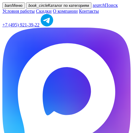
search
Поиск
bars
Меню
book_circle
Каталог
по категориям
Условия работы
Скидки
О компании
Контакты
+7 (495) 921-39-22