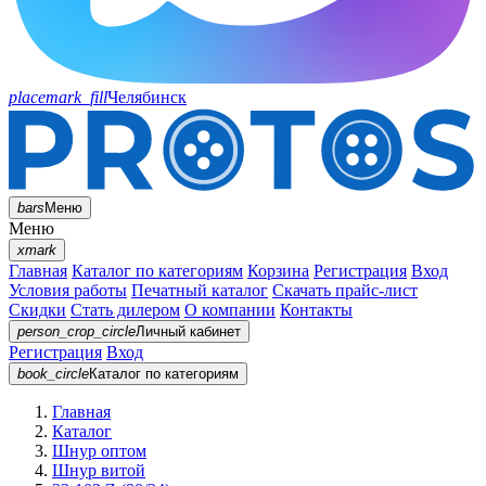
placemark_fill
Челябинск
bars
Меню
Меню
xmark
Главная
Каталог по категориям
Корзина
Регистрация
Вход
Условия работы
Печатный каталог
Скачать прайс-лист
Скидки
Стать дилером
О компании
Контакты
person_crop_circle
Личный кабинет
Регистрация
Вход
book_circle
Каталог
по категориям
Главная
Каталог
Шнур оптом
Шнур витой