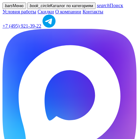
search
Поиск
bars
Меню
book_circle
Каталог
по категориям
Условия работы
Скидки
О компании
Контакты
+7 (495) 921-39-22