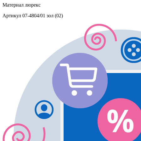
Материал
люрекс
Артикул
07-4804/01 зол (02)