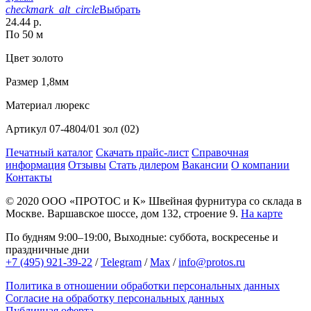
checkmark_alt_circle
Выбрать
24.44 р.
По 50 м
Цвет
золото
Размер
1,8мм
Материал
люрекс
Артикул
07-4804/01 зол (02)
Печатный каталог
Скачать прайс-лист
Справочная
информация
Отзывы
Стать дилером
Вакансии
О компании
Контакты
© 2020
ООО «ПРОТОС и К»
Швейная фурнитура со склада в
Москве.
Варшавское шоссе, дом 132, строение 9.
На карте
По будням 9:00–19:00, Выходные: суббота, воскресенье и
праздничные дни
+7 (495) 921-39-22
/
Telegram
/
Max
/
info@protos.ru
Политика в отношении обработки персональных данных
Согласие на обработку персональных данных
Публичная оферта