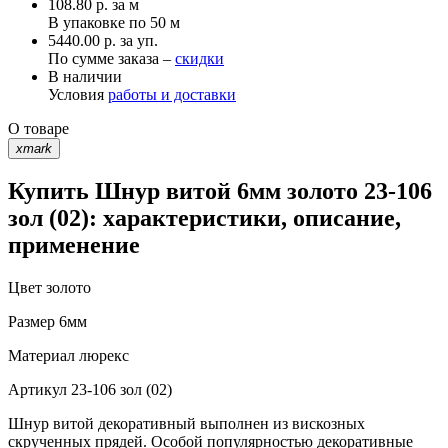
108.80
р.
за м
В упаковке по
50 м
5440.00 р. за уп.
По сумме заказа –
скидки
В наличии
Условия
работы и доставки
О товаре
xmark
Купить Шнур витой 6мм золото 23-106
зол (02): характеристики, описание,
применение
Цвет
золото
Размер
6мм
Материал
люрекс
Артикул
23-106 зол (02)
Шнур витой декоративный выполнен из вискозных
скрученных прядей. Особой популярностью декоративные