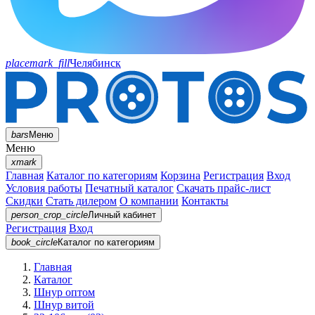
placemark_fill
Челябинск
bars
Меню
Меню
xmark
Главная
Каталог по категориям
Корзина
Регистрация
Вход
Условия работы
Печатный каталог
Скачать прайс-лист
Скидки
Стать дилером
О компании
Контакты
person_crop_circle
Личный кабинет
Регистрация
Вход
book_circle
Каталог
по категориям
Главная
Каталог
Шнур оптом
Шнур витой