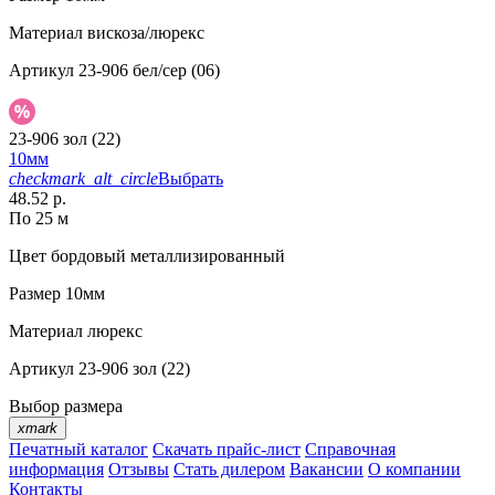
Материал
вискоза/люрекс
Артикул
23-906 бел/сер (06)
23-906 зол (22)
10мм
checkmark_alt_circle
Выбрать
48.52 р.
По 25 м
Цвет
бордовый металлизированный
Размер
10мм
Материал
люрекс
Артикул
23-906 зол (22)
Выбор размера
xmark
Печатный каталог
Скачать прайс-лист
Справочная
информация
Отзывы
Стать дилером
Вакансии
О компании
Контакты