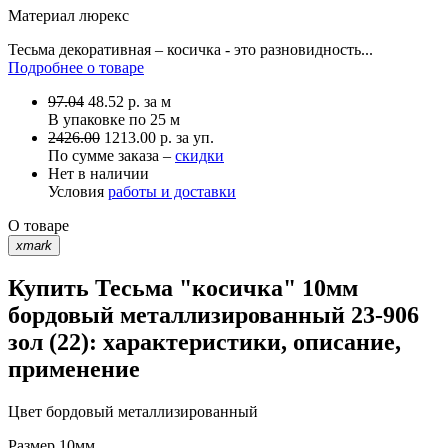
Материал
люрекс
Тесьма декоративная – косичка - это разновидность...
Подробнее о товаре
97.04
48.52
р.
за м
В упаковке по
25 м
2426.00
1213.00 р. за уп.
По сумме заказа –
скидки
Нет в наличии
Условия
работы и доставки
О товаре
xmark
Купить Тесьма "косичка" 10мм
бордовый металлизированный 23-906
зол (22): характеристики, описание,
применение
Цвет
бордовый металлизированный
Размер
10мм