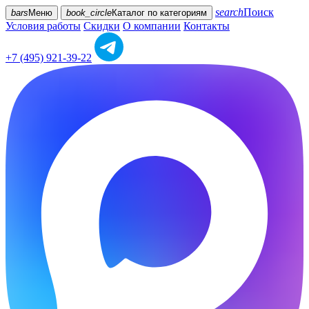
search
Поиск
bars
Меню
book_circle
Каталог
по категориям
Условия работы
Скидки
О компании
Контакты
+7 (495) 921-39-22