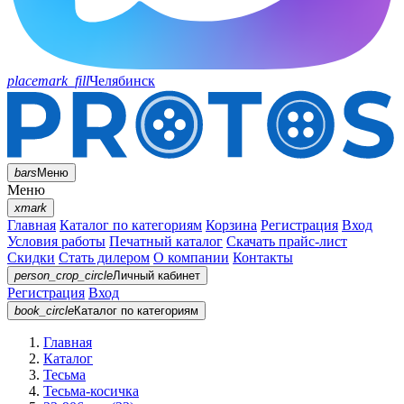
placemark_fill
Челябинск
bars
Меню
Меню
xmark
Главная
Каталог по категориям
Корзина
Регистрация
Вход
Условия работы
Печатный каталог
Скачать прайс-лист
Скидки
Стать дилером
О компании
Контакты
person_crop_circle
Личный кабинет
Регистрация
Вход
book_circle
Каталог
по категориям
Главная
Каталог
Тесьма
Тесьма-косичка