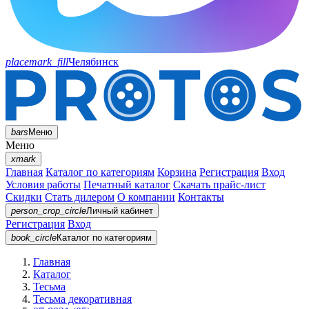
placemark_fill
Челябинск
bars
Меню
Меню
xmark
Главная
Каталог по категориям
Корзина
Регистрация
Вход
Условия работы
Печатный каталог
Скачать прайс-лист
Скидки
Стать дилером
О компании
Контакты
person_crop_circle
Личный кабинет
Регистрация
Вход
book_circle
Каталог
по категориям
Главная
Каталог
Тесьма
Тесьма декоративная