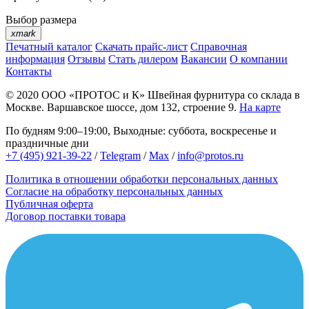
Выбор размера
xmark
Печатный каталог
Скачать прайс-лист
Справочная
информация
Отзывы
Стать дилером
Вакансии
О компании
Контакты
© 2020
ООО «ПРОТОС и К»
Швейная фурнитура со склада в
Москве.
Варшавское шоссе, дом 132, строение 9.
На карте
По будням 9:00–19:00, Выходные: суббота, воскресенье и
праздничные дни
+7 (495) 921-39-22
/
Telegram
/
Max
/
info@protos.ru
Политика в отношении обработки персональных данных
Согласие на обработку персональных данных
Публичная оферта
Договор поставки товара