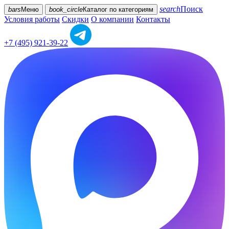
search
Поиск
bars
Меню
book_circle
Каталог
по категориям
Условия работы
Скидки
О компании
Контакты
+7 (495) 921-39-22