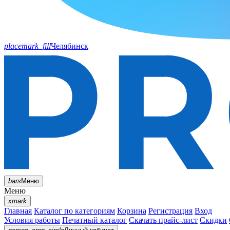
placemark_fill
Челябинск
bars
Меню
Меню
xmark
Главная
Каталог по категориям
Корзина
Регистрация
Вход
Условия работы
Печатный каталог
Скачать прайс-лист
Скидки