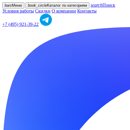
search
Поиск
bars
Меню
book_circle
Каталог
по категориям
Условия работы
Скидки
О компании
Контакты
+7 (495) 921-39-22