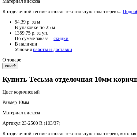
Материал
вискоза
К отделочной тесьме относят текстильную галантерею...
Подроб
54.39
р.
за м
В упаковке по
25 м
1359.75 р. за уп.
По сумме заказа –
скидки
В наличии
Условия
работы и доставки
О товаре
xmark
Купить Тесьма отделочная 10мм коричне
Цвет
коричневый
Размер
10мм
Материал
вискоза
Артикул
23-2500 R (103/37)
К отделочной тесьме относят текстильную галантерею, которая