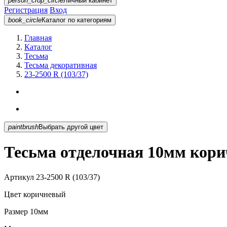
person_crop_circle
Личный кабинет
Регистрация
Вход
book_circle
Каталог
по категориям
Главная
Каталог
Тесьма
Тесьма декоративная
23-2500 R (103/37)
paintbrush
Выбрать другой цвет
Тесьма отделочная 10мм корич
Артикул
23-2500 R (103/37)
Цвет
коричневый
Размер
10мм