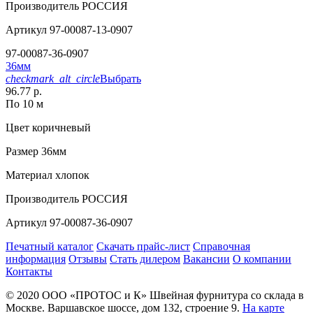
Производитель
РОССИЯ
Артикул
97-00087-13-0907
97-00087-36-0907
36мм
checkmark_alt_circle
Выбрать
96.77 р.
По 10 м
Цвет
коричневый
Размер
36мм
Материал
хлопок
Производитель
РОССИЯ
Артикул
97-00087-36-0907
Печатный каталог
Скачать прайс-лист
Справочная
информация
Отзывы
Стать дилером
Вакансии
О компании
Контакты
© 2020
ООО «ПРОТОС и К»
Швейная фурнитура со склада в
Москве.
Варшавское шоссе, дом 132, строение 9.
На карте