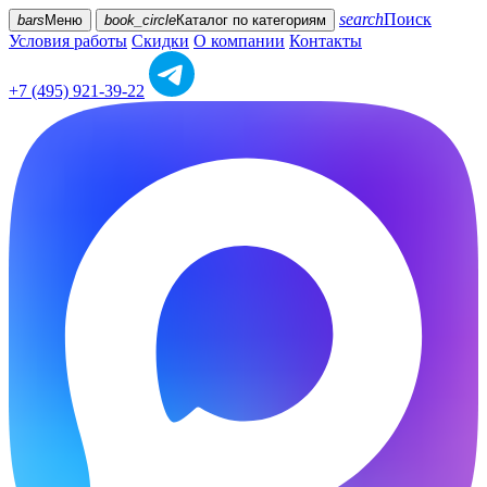
search
Поиск
bars
Меню
book_circle
Каталог
по категориям
Условия работы
Скидки
О компании
Контакты
+7 (495) 921-39-22