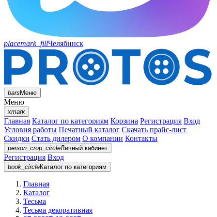
placemark_fill
Челябинск
bars
Меню
Меню
xmark
Главная
Каталог по категориям
Корзина
Регистрация
Вход
Условия работы
Печатный каталог
Скачать прайс-лист
Скидки
Стать дилером
О компании
Контакты
person_crop_circle
Личный кабинет
Регистрация
Вход
book_circle
Каталог
по категориям
Главная
Каталог
Тесьма
Тесьма декоративная