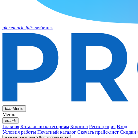
placemark_fill
Челябинск
bars
Меню
Меню
xmark
Главная
Каталог по категориям
Корзина
Регистрация
Вход
Условия работы
Печатный каталог
Скачать прайс-лист
Скидки