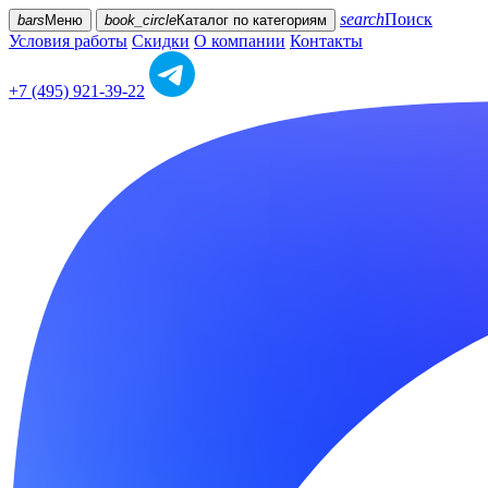
search
Поиск
bars
Меню
book_circle
Каталог
по категориям
Условия работы
Скидки
О компании
Контакты
+7 (495) 921-39-22