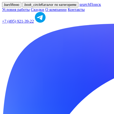
search
Поиск
bars
Меню
book_circle
Каталог
по категориям
Условия работы
Скидки
О компании
Контакты
+7 (495) 921-39-22