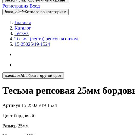
person_crop_circle
Личный кабинет
Регистрация
Вход
book_circle
Каталог
по категориям
Главная
Каталог
Тесьма
Тесьма (лента) репсовая оптом
15-25025/19-1524
paintbrush
Выбрать другой цвет
Тесьма репсовая 25мм бордовы
Артикул
15-25025/19-1524
Цвет
бордовый
Размер
25мм