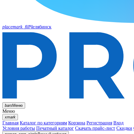
placemark_fill
Челябинск
bars
Меню
Меню
xmark
Главная
Каталог по категориям
Корзина
Регистрация
Вход
Условия работы
Печатный каталог
Скачать прайс-лист
Скидки