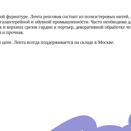
ной фурнитуре. Лента репсовая состоит из полиэстеровых ните
жгалантерейной и обувной промышленности. Часто необходима дл
х и верхних срезов гардин и портьер, декоративной обработке ч
я и прочная.
ене. Лента всегда поддерживается на складе в Москве.