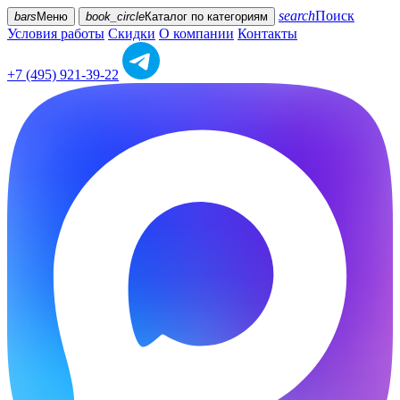
search
Поиск
bars
Меню
book_circle
Каталог
по категориям
Условия работы
Скидки
О компании
Контакты
+7 (495) 921-39-22