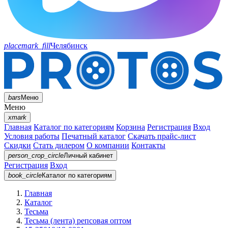
placemark_fill
Челябинск
bars
Меню
Меню
xmark
Главная
Каталог по категориям
Корзина
Регистрация
Вход
Условия работы
Печатный каталог
Скачать прайс-лист
Скидки
Стать дилером
О компании
Контакты
person_crop_circle
Личный кабинет
Регистрация
Вход
book_circle
Каталог
по категориям
Главная
Каталог
Тесьма
Тесьма (лента) репсовая оптом