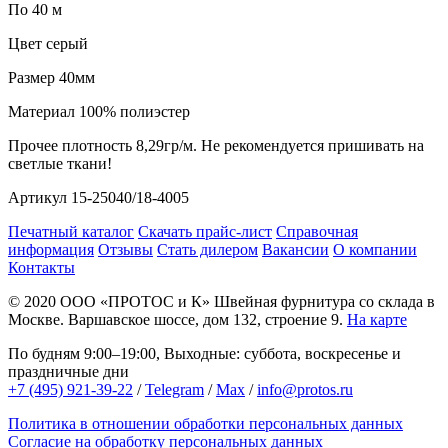
По 40 м
Цвет
серый
Размер
40мм
Материал
100% полиэстер
Прочее
плотность 8,29гр/м. Не рекомендуется пришивать на
светлые ткани!
Артикул
15-25040/18-4005
Печатный каталог
Скачать прайс-лист
Справочная
информация
Отзывы
Стать дилером
Вакансии
О компании
Контакты
© 2020
ООО «ПРОТОС и К»
Швейная фурнитура со склада в
Москве.
Варшавское шоссе, дом 132, строение 9.
На карте
По будням 9:00–19:00, Выходные: суббота, воскресенье и
праздничные дни
+7 (495) 921-39-22
/
Telegram
/
Max
/
info@protos.ru
Политика в отношении обработки персональных данных
Согласие на обработку персональных данных