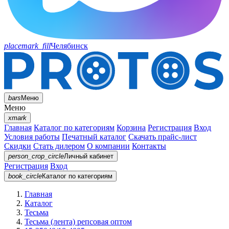
placemark_fill
Челябинск
bars
Меню
Меню
xmark
Главная
Каталог по категориям
Корзина
Регистрация
Вход
Условия работы
Печатный каталог
Скачать прайс-лист
Скидки
Стать дилером
О компании
Контакты
person_crop_circle
Личный кабинет
Регистрация
Вход
book_circle
Каталог
по категориям
Главная
Каталог
Тесьма
Тесьма (лента) репсовая оптом