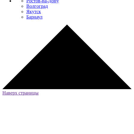
Ростов-на-Дону
Волгоград
Якутск
Барнаул
Наверх страницы