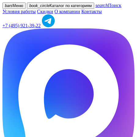
search
Поиск
bars
Меню
book_circle
Каталог
по категориям
Условия работы
Скидки
О компании
Контакты
+7 (495) 921-39-22