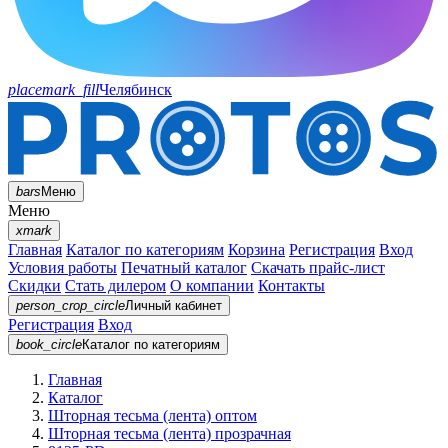
placemark_fill
Челябинск
bars
Меню
Меню
xmark
Главная
Каталог по категориям
Корзина
Регистрация
Вход
Условия работы
Печатный каталог
Скачать прайс-лист
Скидки
Стать дилером
О компании
Контакты
person_crop_circle
Личный кабинет
Регистрация
Вход
book_circle
Каталог
по категориям
Главная
Каталог
Шторная тесьма (лента) оптом
Шторная тесьма (лента) прозрачная