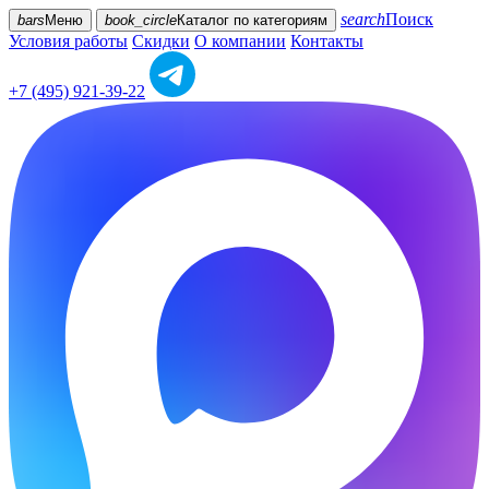
search
Поиск
bars
Меню
book_circle
Каталог
по категориям
Условия работы
Скидки
О компании
Контакты
+7 (495) 921-39-22