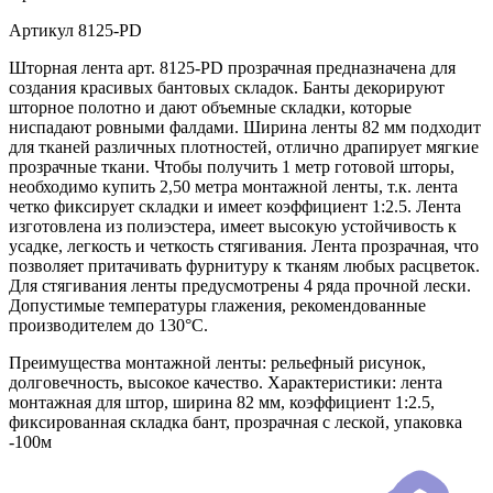
Артикул
8125-PD
Шторная лента арт. 8125-PD прозрачная предназначена для
создания красивых бантовых складок. Банты декорируют
шторное полотно и дают объемные складки, которые
ниспадают ровными фалдами. Ширина ленты 82 мм подходит
для тканей различных плотностей, отлично драпирует мягкие
прозрачные ткани. Чтобы получить 1 метр готовой шторы,
необходимо купить 2,50 метра монтажной ленты, т.к. лента
четко фиксирует складки и имеет коэффициент 1:2.5. Лента
изготовлена из полиэстера, имеет высокую устойчивость к
усадке, легкость и четкость стягивания. Лента прозрачная, что
позволяет притачивать фурнитуру к тканям любых расцветок.
Для стягивания ленты предусмотрены 4 ряда прочной лески.
Допустимые температуры глажения, рекомендованные
производителем до 130°C.
Преимущества монтажной ленты: рельефный рисунок,
долговечность, высокое качество. Характеристики: лента
монтажная для штор, ширина 82 мм, коэффициент 1:2.5,
фиксированная складка бант, прозрачная с леской, упаковка
-100м